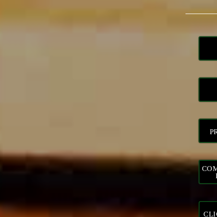
P
COM
CL