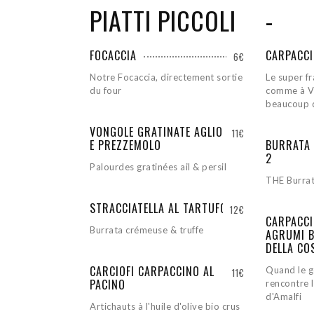
PIATTI PICCOLI
-
FOCACCIA
CARPACCI
6€
Notre Focaccia, directement sortie
Le super f
du four
comme à Ve
beaucoup 
VONGOLE GRATINATE AGLIO
11€
E PREZZEMOLO
BURRATA 
2
Palourdes gratinées ail & persil
THE Burrat
STRACCIATELLA AL TARTUFO
12€
CARPACCI
Burrata crémeuse & truffe
AGRUMI B
DELLA CO
CARCIOFI CARPACCINO AL
Quand le g
11€
PACINO
rencontre 
d'Amalfi
Artichauts à l'huile d'olive bio crus