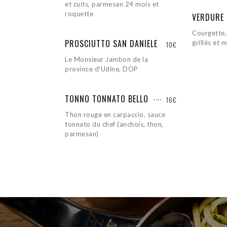
et cuits, parmesan 24 mois et
roquette
VERDURE 
Courgette,
PROSCIUTTO SAN DANIELE
grillés et 
10€
Le Monsieur Jambon de la
province d'Udine, DOP
TONNO TONNATO BELLO
16€
Thon rouge en carpaccio, sauce
tonnato du chef (anchois, thon,
parmesan)