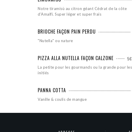
Notre tiramisù au citron géant Cédrat de la côte
d'Amalfi. Super léger et super frais
BRIOCHE FAÇON PAIN PERDU
"Nutella" ou nature
PIZZA ALLA NUTELLA FAÇON CALZONE
5€
La petite pour les gourmands ou la grande pour les
initiés
PANNA COTTA
Vanille & coulis de mangue