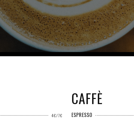
CAFFÈ
ESPRESSO
4€/7€