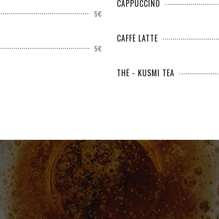
CAPPUCCINO
5€
CAFFÈ LATTE
5€
THÉ - KUSMI TEA