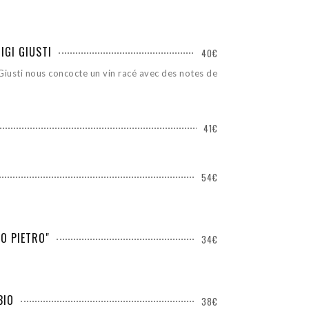
IGI GIUSTI
40€
 Giusti nous concocte un vin racé avec des notes de
41€
54€
O PIETRO"
34€
BIO
38€