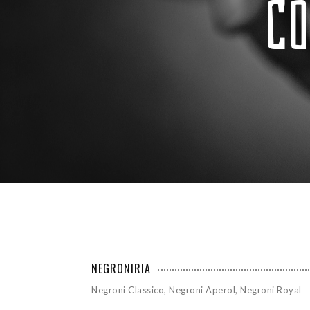
Co
NEGRONIRIA
Negroni Classico, Negroni Aperol, Negroni Royal