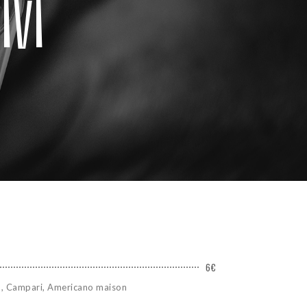
ivi
6€
51, Campari, Americano maison