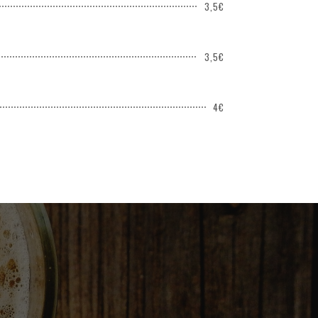
3,5€
3,5€
4€