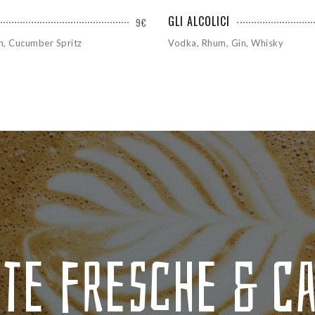
GLI ALCOLICI
9€
in, Cucumber Spritz
Vodka, Rhum, Gin, Whisky
ite fresche & C