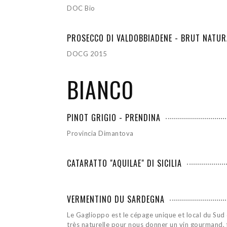
DOC Bio
PROSECCO DI VALDOBBIADENE - BRUT NATUR
DOCG 2015
BIANCO
PINOT GRIGIO - PRENDINA
Provincia Dimantova
CATARATTO "AQUILAE" DI SICILIA
VERMENTINO DU SARDEGNA
Le Gaglioppo est le cépage unique et local du Sud d
très naturelle pour nous donner un vin gourmand, f