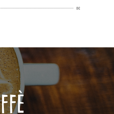
8€
affè