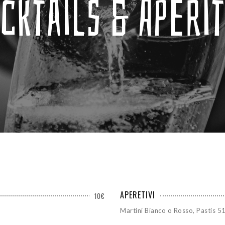
cktails & Aperit
APERETIVI
10€
Martini Bianco o Rosso, Pastis 